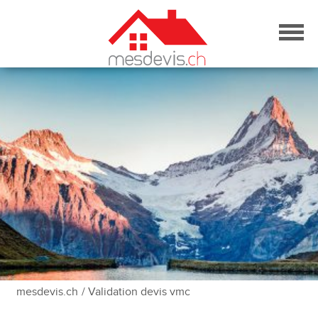
Skip
to
content
mesdevis.ch
/ Validation devis vmc