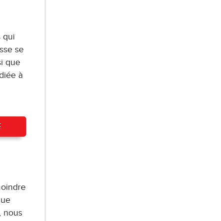
 qui
isse se
si que
diée à
E
moindre
que
, nous