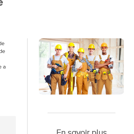
e
de
 de
e a
En savoir plus