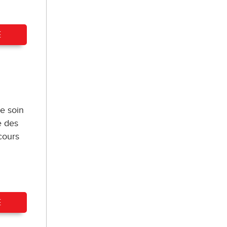
E
e soin
e des
cours
E