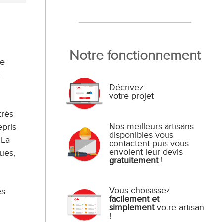
Notre fonctionnement
re
à
Décrivez
votre projet
très
Nos meilleurs artisans
epris
disponibles vous
 La
contactent puis vous
envoient leur devis
ues,
gratuitement
!
Vous choisissez
es
facilement et
simplement
votre artisan
!