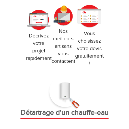
Nos
Vous
Décrivez
meilleurs
choisissez
votre
artisans
votre devis
projet
vous
gratuitement
rapidement
contactent
!
Détartrage d’un chauffe-eau