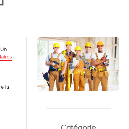
u
. Un
taires
.
re la
Catégorie