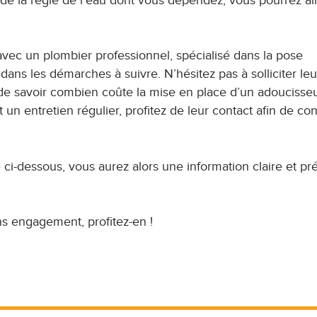
 de la régie de l’eau dont vous dépendez, vous pourrez ai
avec un plombier professionnel, spécialisé dans la pose
dans les démarches à suivre. N’hésitez pas à solliciter leu
n de savoir combien coûte la mise en place d’un adoucisse
 un entretien régulier, profitez de leur contact afin de con
ci-dessous, vous aurez alors une information claire et pr
ns engagement, profitez-en !