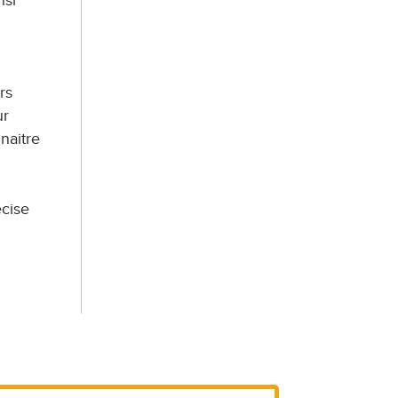
nsi
rs
ur
naitre
écise