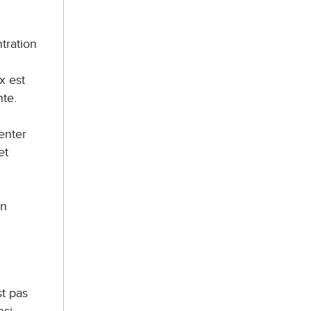
tration
x est
te.
enter
et
un
st pas