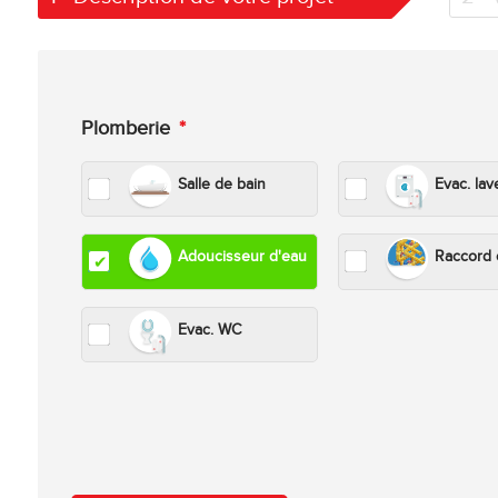
Plomberie
*
Salle de bain
Evac. lav
Adoucisseur d'eau
Raccord 
Evac. WC