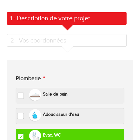
1
- Description de votre projet
2
- Vos coordonnées
Plomberie
*
Salle de bain
Adoucisseur d'eau
Evac. WC