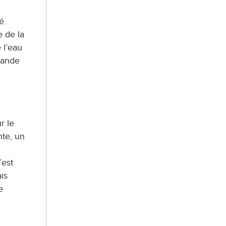
é.
e de la
 l’eau
rande
r le
nte, un
’est
is
e