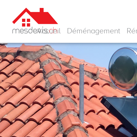
Skip
to
content
Accueil
Déménagement
Ré