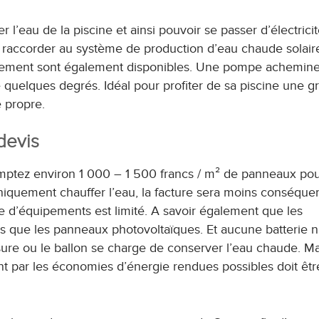
r l’eau de la piscine et ainsi pouvoir se passer d’électricit
 la raccorder au système de production d’eau chaude solair
uement sont également disponibles. Une pompe achemine
e quelques degrés. Idéal pour profiter de sa piscine une g
e propre.
devis
Comptez environ 1 000 – 1 500 francs / m² de panneaux pou
uniquement chauffer l’eau, la facture sera moins conséque
re d’équipements est limité. A savoir également que les
que les panneaux photovoltaïques. Et aucune batterie n
sure ou le ballon se charge de conserver l’eau chaude. Ma
t par les économies d’énergie rendues possibles doit êtr