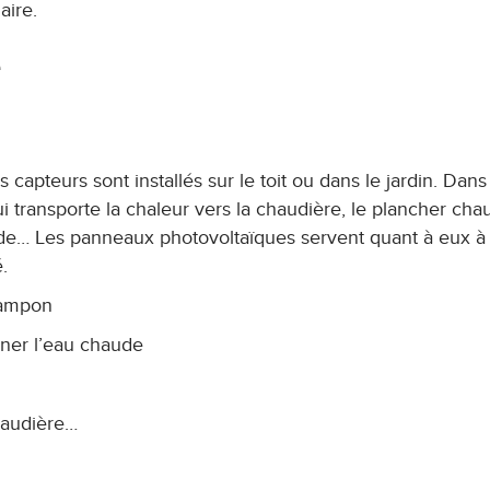
aire.
e
capteurs sont installés sur le toit ou dans le jardin. Dans
 transporte la chaleur vers la chaudière, le plancher chau
ude… Les panneaux photovoltaïques servent quant à eux à
é.
tampon
ner l’eau chaude
haudière…