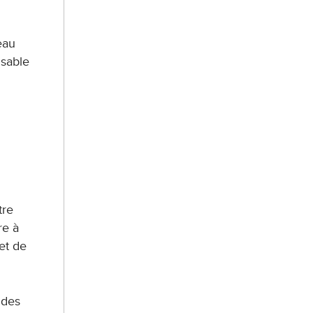
eau
nsable
tre
re à
et de
 des