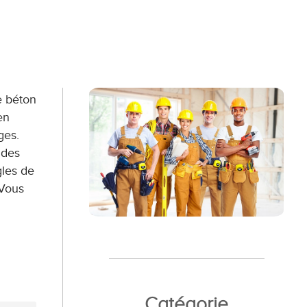
e béton
en
ges.
ndes
gles de
 Vous
Catégorie