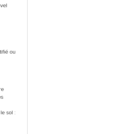
avel
ifié ou
re
es
e sol :