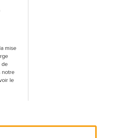
s
la mise
arge
s de
 notre
oir le