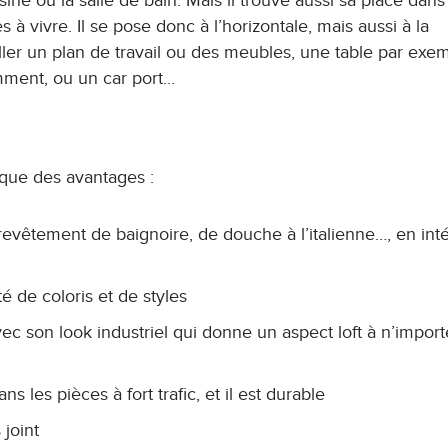
sine ou la salle de bain. Mais il trouve aussi sa place dans
à vivre. Il se pose donc à l’horizontale, mais aussi à la
biller un plan de travail ou des meubles, une table par exe
tamment, ou un car port…
 que des avantages :
 revêtement de baignoire, de douche à l’italienne…, en int
é de coloris et de styles
avec son look industriel qui donne un aspect loft à n’import
 les pièces à fort trafic, et il est durable
 joint